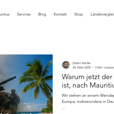
itius
Services
Blog
Kontakt
Shop
Länderverglei
Zlatko Medle
30. März 2025
5 Min. Leseze
Warum jetzt der 
ist, nach Mauri
Wir stehen an einem Wendep
Europa, insbesondere in Deu
...