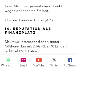
Fazit: Mauritius gewinnt diesen Punkt
wegen der höheren Freiheit.
Quellen: Freedom House (2023).
14. Reputation als
Finanzplatz
Mauritius: International anerkannter
Offshore-Hub mit DTAs (über 40 Länder),
nicht auf FATF-Listen.
Panama: Bekannt durch die „Panama
Papers“, hat aber Reformen umgesetzt.
Whatsapp
Email
YouTube
Twitter
Fb Group
Dennoch unter Beobachtung (FATF-Graue
Liste bis 2023).
Fazit: Mauritius gewinnt diesen Punkt
wegen der besseren Reputation.
Quellen: FATF (2023), World Bank Financial
Development Index (2023).