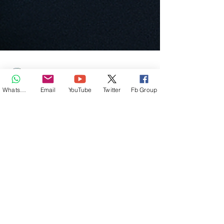
Whatsapp
Email
YouTube
Twitter
Fb Group
Zlatko Medle
18. Mai 2025
5 Min. Lesezeit
Dein Umfeld macht dich
arm – Mauritius macht
dich frei!
Die meisten Menschen urteilen nicht über
dich, weil sie es besser wissen – sie urteilen,
weil dein Mut ihr eigenes Zögern spiegelt.
Sie brauchen dein Scheitern, um sich selbst