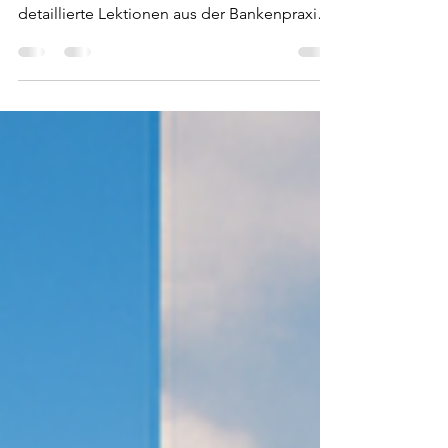
„Cashing Out your Crypto“ – In diesem
umfassenden Leitfaden erfährst du 27
detaillierte Lektionen aus der Bankenpraxis,
um dein Krypto-Vermögen legal, sicher und
effizient auszuzahlen. Inklusive Strategien zu
Steuern, Regulierung (AMLA, CARF, DAC8)
und internationalen Bankstandorten wie
Singapur, Dubai, Panama oder Mauritius