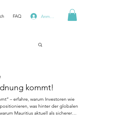
ch
FAQ
Anmelden
t
rdnung kommt!
t“ – erfahre, warum Investoren wie
 positionieren, was hinter der globalen
arum Mauritius aktuell als sicherer
ermögende gilt. Bereite dich vor,