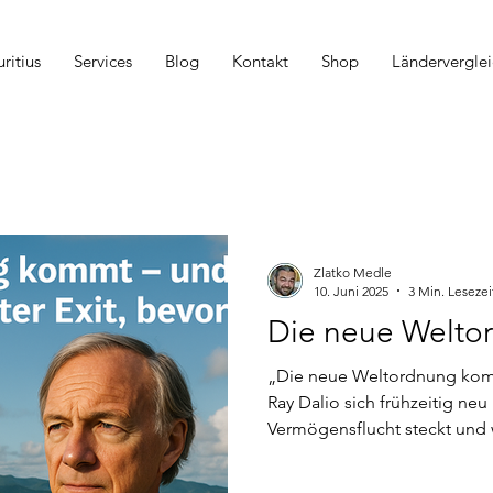
itius
Services
Blog
Kontakt
Shop
Länderverglei
Zlatko Medle
10. Juni 2025
3 Min. Lesezei
Die neue Welto
„Die neue Weltordnung komm
Ray Dalio sich frühzeitig neu
Vermögensflucht steckt und w
Hafen für Unternehmer und V
bevor das Chaos beginnt.