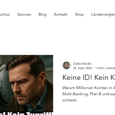
itius
Services
Blog
Kontakt
Shop
Länderverglei
Zlatko Medle
25. Sept. 2025
6 Min. Leseze
Keine ID! Kein K
Warum Millionen Konten in A
Multi-Banking, Plan B und s
sicherst.